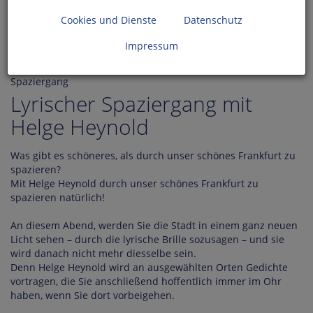
September
2026
Cookies und Dienste
Datenschutz
Impressum
Spaziergang
Lyrischer Spaziergang mit
Helge Heynold
Was gibt es schöneres, als durch unser schönes Frankfurt zu
spazieren?
Mit Helge Heynold durch unser schönes Frankfurt zu
spazieren natürlich!
An diesem Abend, werden Sie die Stadt in einem ganz neuen
Licht sehen – durch die lyrische Brille sozusagen – und sie
wird danach nicht mehr diesselbe sein.
Denn Helge Heynold wird an ausgewählten Orten Gedichte
vortragen, die Sie anschließend hoffentlich immer im Ohr
haben, wenn Sie dort vorbeigehen.