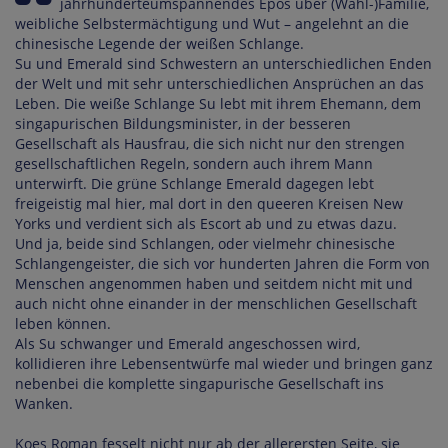
jahrhunderteumspannendes Epos über (Wahl-)Familie,
weibliche Selbstermächtigung und Wut – angelehnt an die
chinesische Legende der weißen Schlange.
Su und Emerald sind Schwestern an unterschiedlichen Enden
der Welt und mit sehr unterschiedlichen Ansprüchen an das
Leben. Die weiße Schlange Su lebt mit ihrem Ehemann, dem
singapurischen Bildungsminister, in der besseren
Gesellschaft als Hausfrau, die sich nicht nur den strengen
gesellschaftlichen Regeln, sondern auch ihrem Mann
unterwirft. Die grüne Schlange Emerald dagegen lebt
freigeistig mal hier, mal dort in den queeren Kreisen New
Yorks und verdient sich als Escort ab und zu etwas dazu.
Und ja, beide sind Schlangen, oder vielmehr chinesische
Schlangengeister, die sich vor hunderten Jahren die Form von
Menschen angenommen haben und seitdem nicht mit und
auch nicht ohne einander in der menschlichen Gesellschaft
leben können.
Als Su schwanger und Emerald angeschossen wird,
kollidieren ihre Lebensentwürfe mal wieder und bringen ganz
nebenbei die komplette singapurische Gesellschaft ins
Wanken.
Koes Roman fesselt nicht nur ab der allerersten Seite, sie